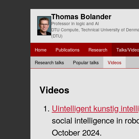
Thomas Bolander
Professor in logic and AI
DTU Compute, Technical University of Denm
(DTU)
Home
Publications
Research
Talks/Vide
Research talks
Popular talks
Videos
Videos
Uintelligent kunstig intel
social intelligence in r
October 2024.