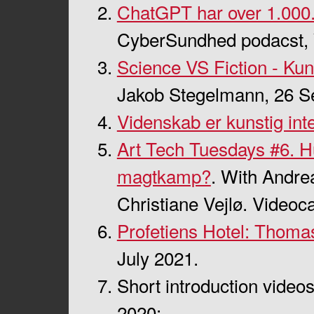
ChatGPT har over 1.000.
CyberSundhed podacst, 
Science VS Fiction - Kuns
Jakob Stegelmann, 26 S
Videnskab er kunstig inte
Art Tech Tuesdays #6. H
magtkamp?
. With Andre
Christiane Vejlø. Videoca
Profetiens Hotel: Thoma
July 2021.
Short introduction videos
2020: