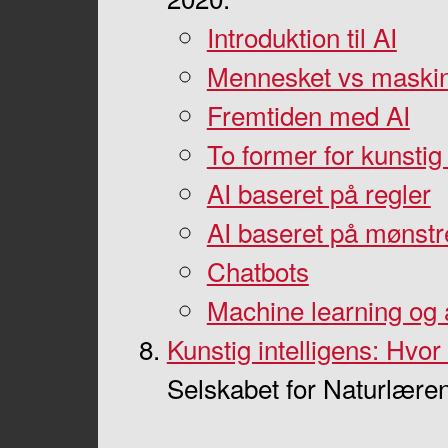
Introduktion til AI
Mennesket vs maski
Fremtiden med AI
To former for kunstig 
AI baseret på regler
AI baseret på mønstr
Chatbots
Machine learning og 
Kunstig intelligens: Hvo
Selskabet for Naturlære