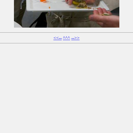
<<--
^^^
-->>