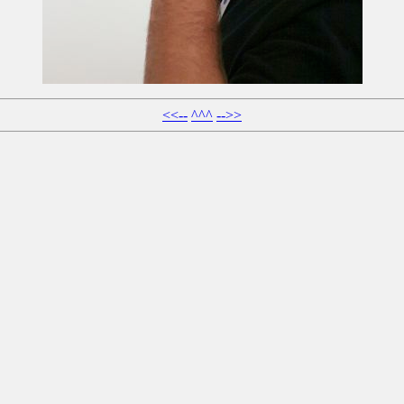
<<--
^^^
-->>