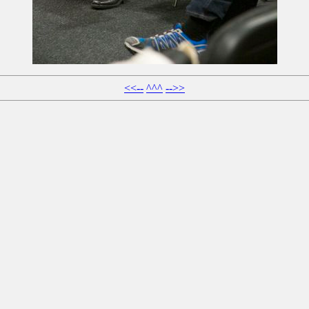
<<--
^^^
-->>