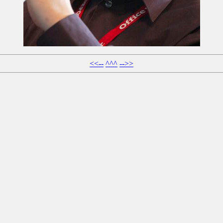
<<--
^^^
-->>